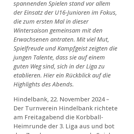
spannenden Spielen stand vor allem
der Einsatz der U16-Junioren im Fokus,
die zum ersten Mal in dieser
Wintersaison gemeinsam mit den
Erwachsenen antraten. Mit viel Mut,
Spielfreude und Kampfgeist zeigten die
jungen Talente, dass sie auf einem
guten Weg sind, sich in der Liga zu
etablieren. Hier ein Rückblick auf die
Highlights des Abends.
Hindelbank, 22. November 2024 –
Der Turnverein Hindelbank richtete
am Freitagabend die Korbball-
Heimrunde der 3. Liga aus und bot