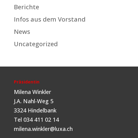
Berichte
Infos aus dem Vorstand
News
Uncategorized
Präsidentin
Milena Winkler
J.A. Nahl-Weg 5
3324 Hindelbank
Tel 034 411 02 14
milena.winkler@luxa.ch