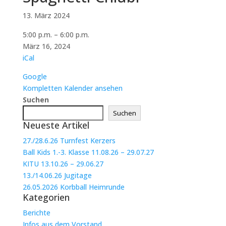
13. März 2024
Spaghetti-
5:00 p.m.
–
6:00 p.m.
Chiubi
März 16, 2024
iCal
Google
Kompletten Kalender ansehen
Suchen
Suchen
Neueste Artikel
27./28.6.26 Turnfest Kerzers
Ball Kids 1.-3. Klasse 11.08.26 – 29.07.27
KITU 13.10.26 – 29.06.27
13./14.06.26 Jugitage
26.05.2026 Korbball Heimrunde
Kategorien
Berichte
Infos aus dem Vorstand