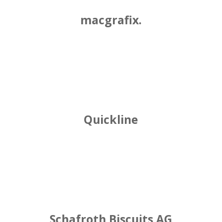
macgrafix.
Quickline
Schafroth Biscuits AG