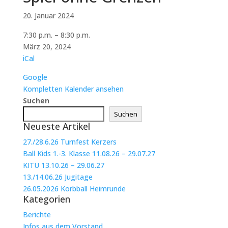
20. Januar 2024
Spiel
7:30 p.m.
–
8:30 p.m.
ohne
März 20, 2024
Grenzen
iCal
Google
Kompletten Kalender ansehen
Suchen
Suchen
Neueste Artikel
27./28.6.26 Turnfest Kerzers
Ball Kids 1.-3. Klasse 11.08.26 – 29.07.27
KITU 13.10.26 – 29.06.27
13./14.06.26 Jugitage
26.05.2026 Korbball Heimrunde
Kategorien
Berichte
Infos aus dem Vorstand