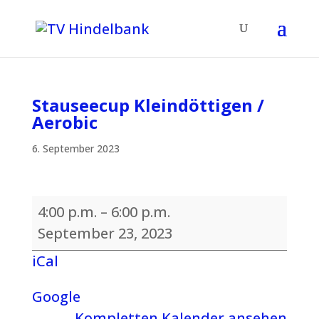
Stauseecup Kleindöttigen /
Aerobic
6. September 2023
Stauseecup
4:00 p.m.
–
6:00 p.m.
Kleindöttigen
September 23, 2023
/
iCal
Aerobic
Google
Kompletten Kalender ansehen