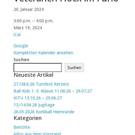
20. Januar 2024
Veteranen
3:00 p.m.
–
4:00 p.m.
Höck
März 19, 2024
im
iCal
Fürio
Google
Kompletten Kalender ansehen
Suchen
Suchen
Neueste Artikel
27./28.6.26 Turnfest Kerzers
Ball Kids 1.-3. Klasse 11.08.26 – 29.07.27
KITU 13.10.26 – 29.06.27
13./14.06.26 Jugitage
26.05.2026 Korbball Heimrunde
Kategorien
Berichte
Infos aus dem Vorstand